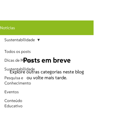
Notícias
Sustentabilidade
Todos os posts
Posts em breve
Dicas de Manejo
Sustentabilidade
Explore outras categorias neste blog
ou volte mais tarde.
Pesquisa e
Conhecimento
Eventos
Conteúdo
Educativo
Rodovia RSC-471, km 43,7, S/N,
96890-000
Sinimbu, Rio Grande do Sul, , Brasil
(51) 99819-8498
|
(51) 99917-1505