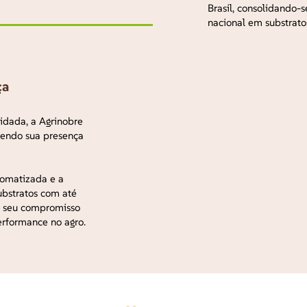
Brasil, consolidando
nacional em substrato
ça
idada, a Agrinobre
cendo sua presença
tomatizada e a
ubstratos com até
 seu compromisso
erformance no agro.