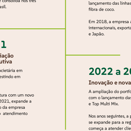
 consolida nos três
lançamento das linha
sil.
fibra de coco.
Em 2018, a empresa 
internacionais, expo
e Japão.
21
iação
utiva
2022 a 
ocietária em
estindo em
Inovação e nova
A ampliação do portf
utura com um novo
com o lançamento das
m 2021, expande a
e Top Multi Mix.
io da empresa
e o atendimento
Nos anos seguintes, a
se expande para a reg
começa a atender clie