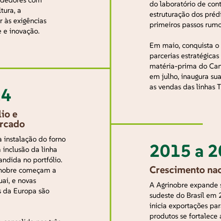
do laboratório de con
tura, a
estruturação dos préd
 às exigências
primeiros passos rumo
 e inovação.
Em maio, conquista o 
parcerias estratégica
matéria-prima do Can
em julho, inaugura sua
as vendas das linhas 
14
io e
ercado
à instalação do forno
2015 a 
 inclusão da linha
andida no portfólio.
Crescimento nac
inobre começam a
uai, e novas
A Agrinobre expande 
s da Europa são
sudeste do Brasil em 
inicia exportações par
produtos se fortalec