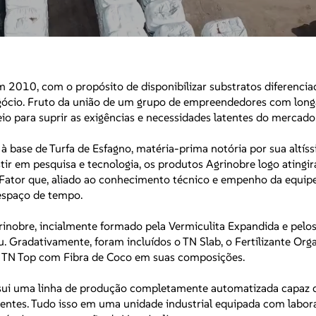
 2010, com o propósito de disponibilizar substratos diferencia
ócio. Fruto da união de um grupo de empreendedores com longa
eio para suprir as exigências e necessidades latentes do mercado
à base de Turfa de Esfagno, matéria-prima notória por sua altíss
ir em pesquisa e tecnologia, os produtos Agrinobre logo ating
 Fator que, aliado ao conhecimento técnico e empenho da equip
espaço de tempo.
inobre, incialmente formado pela Vermiculita Expandida e pelos
. Gradativamente, foram incluídos o TN Slab, o Fertilizante Org
a TN Top com Fibra de Coco em suas composições.
ssui uma linha de produção completamente automatizada capaz d
tes. Tudo isso em uma unidade industrial equipada com labora