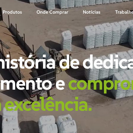
Produtos
Onde Comprar
Notícias
Trabalh
istória de dedic
imento e
compro
 excelência.