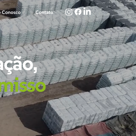
e Conosco
Contato
ação,
misso