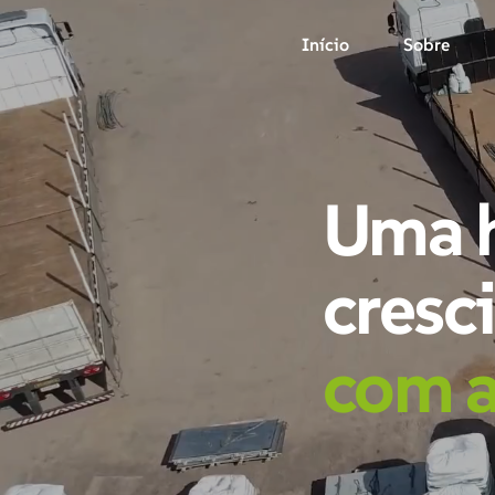
Início
Sobre
Uma h
cresc
com a