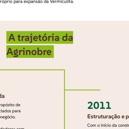
próprio para expansão da Vermiculita.
A trajetória da
Agrinobre
da
2011
ropósito de
ciados para
Estruturação e 
negócio.
​Com o início da cons
ndedores com