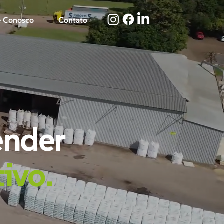
e Conosco
Contato
ender
tivo.