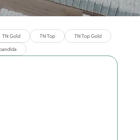
TN Gold
TN Top
TN Top Gold
xpandida