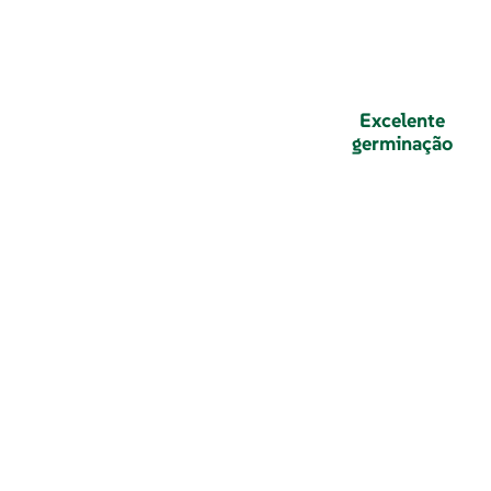
Excelente
germinação
Rodovia RSC-471, km 43,7, S/N, 96
000
Sinimbu, Rio Grande do Sul, , Brasil
(51) 99819-8498 | (51) 99917-150