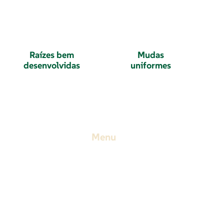
Raízes bem
Mudas
desenvolvidas
uniformes
Menu
Início
Sobre
890-
Produtos
Onde Comprar
Notícias
5