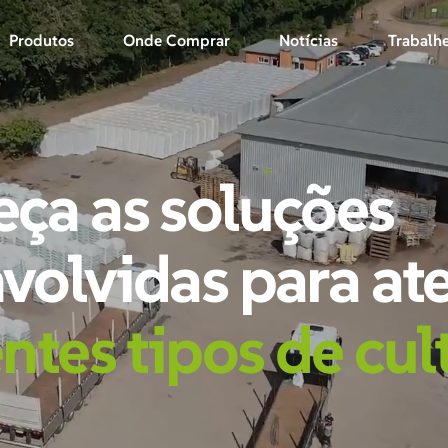
Produtos
Onde Comprar
Notícias
Trabalh
ça as soluções
volvidas para at
ntes tipos de cul