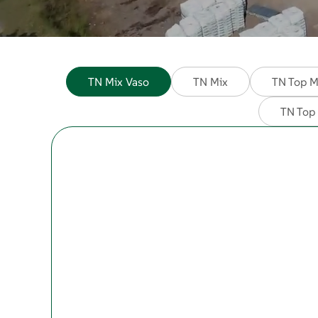
TN Mix Vaso
TN Mix
TN Top M
TN Top