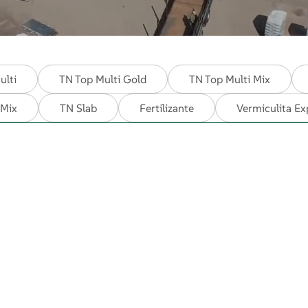
ulti
TN Top Multi Gold
TN Top Multi Mix
 Mix
TN Slab
Fertilizante
Vermiculita E